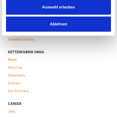
PRODUCTS
Auswahl erlauben
Conveying Technology
Plant construction
Lifting Technology
Ablehnen
Custumized Solutions
Standard chains
KETTENFABRIK UNNA
News
About us
Downloads
Contact
Our Partners
CAREER
Jobs