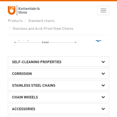
STAINLESS AND ACID-PROOF STEEL
Toggle
navigati
CHAINS
Products
Standard chains
Stainless and Acid-Proof Steel Chains
SELF-CLEANING PROPERTIES
CORROSION
STAINLESS STEEL CHAINS
CHAIN WHEELS
ACCESSORIES