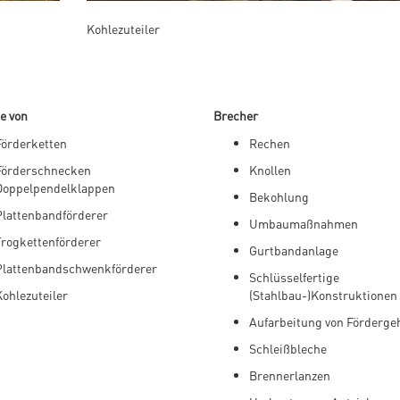
Kohlezuteiler
e von
Brecher
Förderketten
Rechen
Förderschnecken
Knollen
Doppelpendelklappen
Bekohlung
Plattenbandförderer
Umbaumaßnahmen
Trogkettenförderer
Gurtbandanlage
Plattenbandschwenkförderer
Schlüsselfertige
Kohlezuteiler
(Stahlbau-)Konstruktionen
Aufarbeitung von Förderg
Schleißbleche
Brennerlanzen