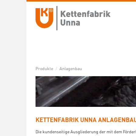
ANLAGENBAU
Kettenfabrik Unna Anlagenbau Gmb
Spezialisierte Förderanlagen auf Bas
Trogketten- und Kratzerförderer.
Produkte
Anlagenbau
KETTENFABRIK UNNA ANLAGENBAU
Die kundenseitige Ausgliederung der mit dem Förder