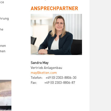
ice
ANSPRECHPARTNER
ahrung
he
änen
enen
Sandra May
Vertrieb Anlagenbau
may@ketten.com
Telefon:
+49 (0) 2303-8806-30
Fax:
+49 (0) 2303-8806-87