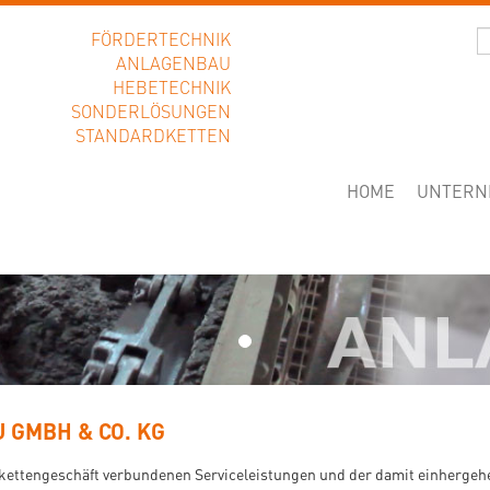
FÖRDERTECHNIK
ANLAGENBAU
H & Co. KG.
HEBETECHNIK
is von
SONDERLÖSUNGEN
STANDARDKETTEN
(CURRENT)
HOME
UNTERN
 GMBH & CO. KG
kettengeschäft verbundenen Serviceleistungen und der damit einherge