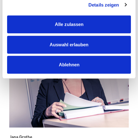
Details zeigen
ANSPRECHPARTNER
Alle zulassen
Auswahl erlauben
Ablehnen
Jana Grothe