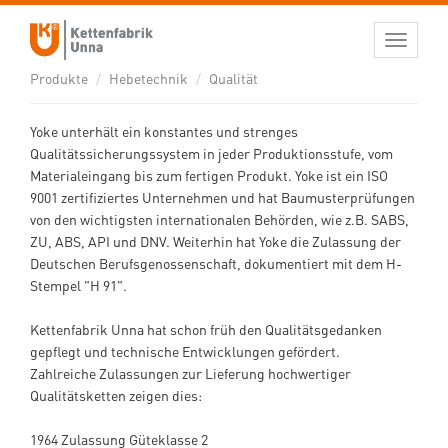
QUALITÄTSKONTROLLE, TESTEN UND
Toggle
navigati
FEHLERERKENNUNG BEI DER
Produkte
Hebetechnik
Qualität
HERSTELLUNG
Yoke unterhält ein konstantes und strenges
Qualitätssicherungssystem in jeder Produktionsstufe, vom
Materialeingang bis zum fertigen Produkt. Yoke ist ein ISO
9001 zertifiziertes Unternehmen und hat Baumusterprüfungen
von den wichtigsten internationalen Behörden, wie z.B. SABS,
ZU, ABS, API und DNV. Weiterhin hat Yoke die Zulassung der
Deutschen Berufsgenossenschaft, dokumentiert mit dem H-
Stempel "H 91".
Kettenfabrik Unna hat schon früh den Qualitätsgedanken
gepflegt und technische Entwicklungen gefördert.
Zahlreiche Zulassungen zur Lieferung hochwertiger
Qualitätsketten zeigen dies:
1964 Zulassung Güteklasse 2