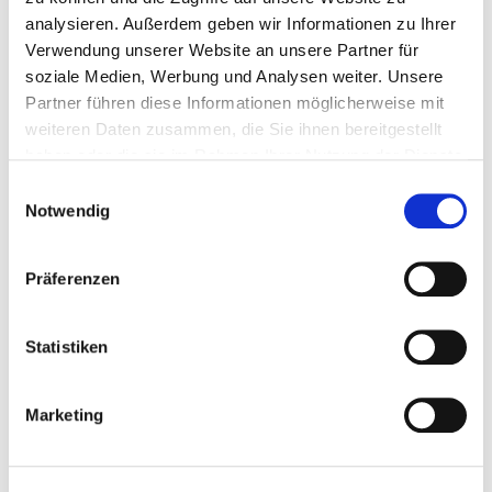
Verkauf Hebetechnik
analysieren. Außerdem geben wir Informationen zu Ihrer
grothe@ketten.com
Verwendung unserer Website an unsere Partner für
Telefon:
+49 (0) 2303-8806-65
Fax:
+49 (0) 2303-8806-87
soziale Medien, Werbung und Analysen weiter. Unsere
Partner führen diese Informationen möglicherweise mit
weiteren Daten zusammen, die Sie ihnen bereitgestellt
haben oder die sie im Rahmen Ihrer Nutzung der Dienste
gesammelt haben.
Einwilligungsauswahl
Notwendig
PRODUKTE
Fördertechnik
Präferenzen
Anlagenbau
Hebetechnik
Statistiken
Sonderlösungen
Standardketten
Marketing
KETTENFABRIK UNNA
Über uns