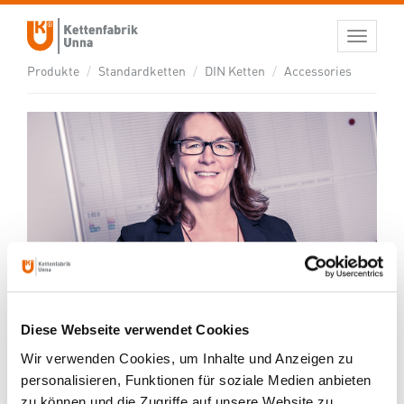
Toggle
navigati
ANSPRECHPARTNER
Produkte
Standardketten
DIN Ketten
Accessories
Diese Webseite verwendet Cookies
Wir verwenden Cookies, um Inhalte und Anzeigen zu
personalisieren, Funktionen für soziale Medien anbieten
Jana Grothe
zu können und die Zugriffe auf unsere Website zu