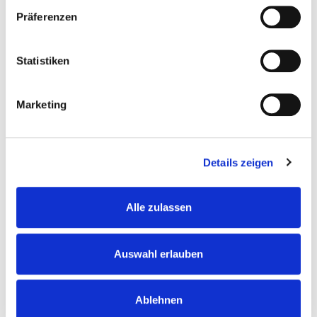
grothe@ketten.com
Präferenzen
Telefon:
+49 (0) 2303-8806-65
Fax:
+49 (0) 2303-8806-87
Statistiken
Marketing
PRODUKTE
Fördertechnik
Details zeigen
Anlagenbau
Hebetechnik
Alle zulassen
Sonderlösungen
Standardketten
Auswahl erlauben
KETTENFABRIK UNNA
Über uns
Ablehnen
News