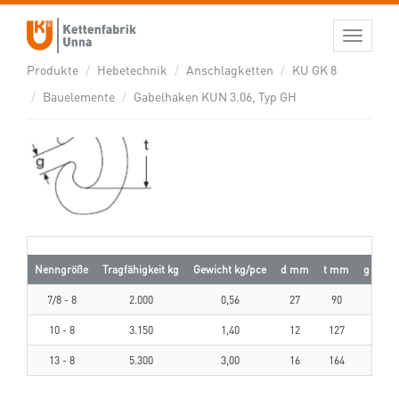
GABELHAKEN KUN 3.06, TYP GH
Toggle
navigati
Produkte
Hebetechnik
Anschlagketten
KU GK 8
Bauelemente
Gabelhaken KUN 3.06, Typ GH
Nenngröße
Tragfähigkeit kg
Gewicht kg/pce
d mm
t mm
g mm
7/8 - 8
2.000
0,56
27
90
20
10 - 8
3.150
1,40
12
127
29
13 - 8
5.300
3,00
16
164
39