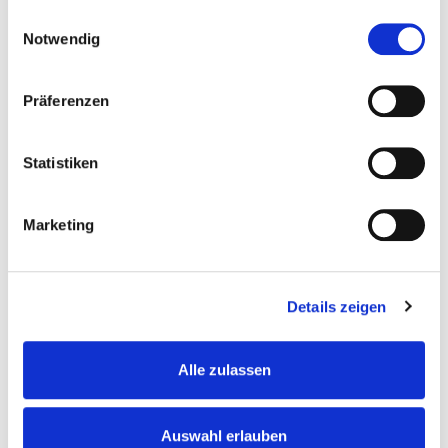
gesammelt haben.
Einwilligungsauswahl
Notwendig
Präferenzen
Jana Grothe
Verkauf Hebetechnik
Statistiken
grothe@ketten.com
Telefon:
+49 (0) 2303-8806-65
Fax:
+49 (0) 2303-8806-87
Marketing
Details zeigen
PRODUKTE
Fördertechnik
Alle zulassen
Anlagenbau
Hebetechnik
Auswahl erlauben