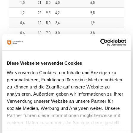
1,0
21
8,0
4,0
6,5
1,2
22
9,5
4,2
9,5
0,4
12
5,0
2,4
1,9
0,6
16
7,0
3,0
3,8
ANSPRECHPARTNER
Diese Webseite verwendet Cookies
Wir verwenden Cookies, um Inhalte und Anzeigen zu
personalisieren, Funktionen für soziale Medien anbieten
zu können und die Zugriffe auf unsere Website zu
analysieren. Außerdem geben wir Informationen zu Ihrer
Verwendung unserer Website an unsere Partner für
soziale Medien, Werbung und Analysen weiter. Unsere
Partner führen diese Informationen möglicherweise mit
weiteren Daten zusammen, die Sie ihnen bereitgestellt
haben oder die sie im Rahmen Ihrer Nutzung der Dienste